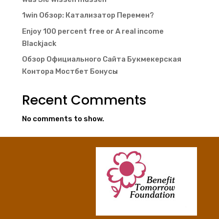
1win Обзор: Катализатор Перемен?
Enjoy 100 percent free or A real income
Blackjack
Обзор Официального Сайта Букмекерская
Контора Мостбет Бонусы
Recent Comments
No comments to show.