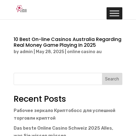
10 Best On-line Casinos Australia Regarding
Real Money Game Playing In 2025
by
admin
|
May 28, 2025
|
online casino au
Search
Recent Posts
Рабочее зеркало Криптобосс для успешной
торговли криптой
Das beste Online Casino Schweiz 2025 Alles,
was Sie wissen müssen