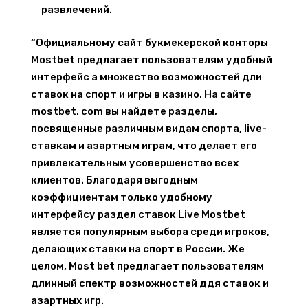
развлечений.
“Официальному сайт букмекерской конторы
Mostbet предлагает пользователям удобный
интерфейс а множество возможностей дли
ставок на спорт и игры в казино. На сайте
mostbet. com вы найдете разделы,
посвященные различным видам спорта, live-
ставкам и азартным играм, что делает его
привлекательным усовершенство всех
клиентов. Благодаря выгодным
коэффициентам только удобному
интерфейсу раздел ставок Live Mostbet
является популярным выбора среди игроков,
делающих ставки на спорт в России. Же
целом, Most bet предлагает пользователям
длинный спектр возможностей ддя ставок и
азартных игр.