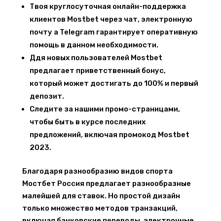
Твоя круглосуточная онлайн-поддержка
клиентов Mostbet через чат, электронную
почту а Telegram гарантирует оперативную
помощь в данном необходимости.
Ддя новых пользователей Mostbet
предлагает приветственный бонус,
который может достигать до 100% и первый
депозит.
Следите за нашими промо-страницами,
чтобы быть в курсе последних
предложений, включая промокод Mostbet
2023.
Благодаря разнообразию видов спорта
Мостбет Россия предлагает разнообразные
малейшей для ставок. Но простой дизайн
только множество методов транзакций,
включая банковские переводы, электронные