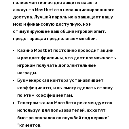
полисемантичная для защиты вашего
аккаунта Mostbet ото несанкционированного
доступа. Лучший пароль не а защищает вашу
мою и финансовую доступную, но и
стимулирующее ваш общий игровой опыт,
предотвращая предполагаемые сбои.
Казино Mostbet постоянно проводит акции
и раздает фриспины, что дает возможность
игрокам получать дополнительные
награды.
Букмекерская контора устанавливает
коэффициенты, и вы смогу сделать ставку
по этим коэффициентам.
Телеграм-канал Мостбета рекомендуется
используя для пользователей, их хотят
быстро связался со службой поддержки”
“клиентов.