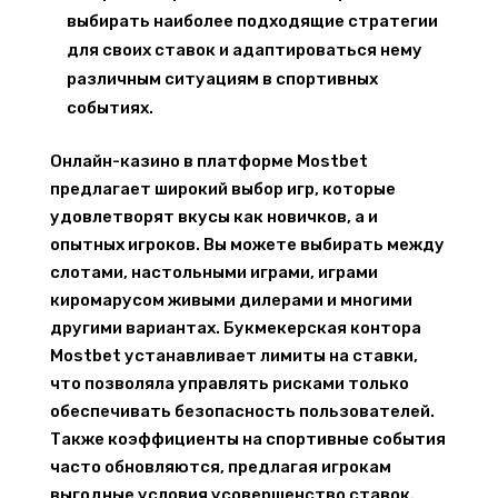
выбирать наиболее подходящие стратегии
для своих ставок и адаптироваться нему
различным ситуациям в спортивных
событиях.
Онлайн-казино в платформе Mostbet
предлагает широкий выбор игр, которые
удовлетворят вкусы как новичков, а и
опытных игроков. Вы можете выбирать между
слотами, настольными играми, играми
киромарусом живыми дилерами и многими
другими вариантах. Букмекерская контора
Mostbet устанавливает лимиты на ставки,
что позволяла управлять рисками только
обеспечивать безопасность пользователей.
Также коэффициенты на спортивные события
часто обновляются, предлагая игрокам
выгодные условия усовершенство ставок.