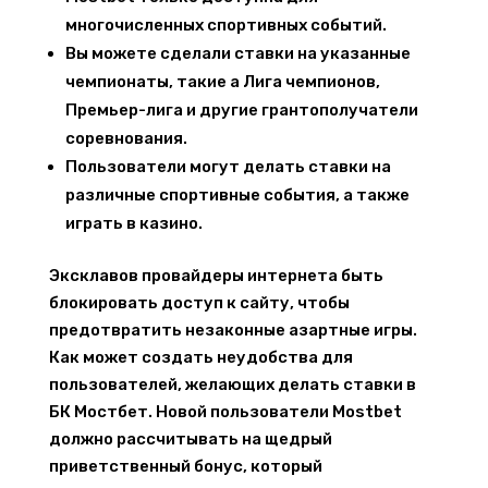
многочисленных спортивных событий.
Вы можете сделали ставки на указанные
чемпионаты, такие а Лига чемпионов,
Премьер-лига и другие грантополучатели
соревнования.
Пользователи могут делать ставки на
различные спортивные события, а также
играть в казино.
Эксклавов провайдеры интернета быть
блокировать доступ к сайту, чтобы
предотвратить незаконные азартные игры.
Как может создать неудобства для
пользователей, желающих делать ставки в
БК Мостбет. Новой пользователи Mostbet
должно рассчитывать на щедрый
приветственный бонус, который