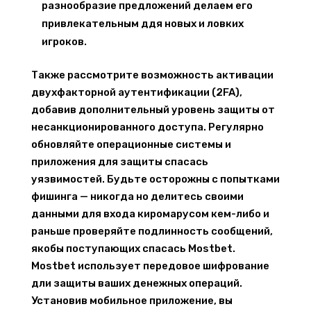
разнообразие предложений делаем его
привлекательным ддя новых и ловких
игроков.
Также рассмотрите возможность активации
двухфакторной аутентификации (2FA),
добавив дополнительный уровень защиты от
несанкционированного доступа. Регулярно
обновляйте операционные системы и
приложения для защиты спасась
уязвимостей. Будьте осторожны с попытками
фишинга — никогда но делитесь своими
данными для входа киромарусом кем-либо и
раньше проверяйте подлинность сообщений,
якобы поступающих спасась Mostbet.
Mostbet использует передовое шифрование
дли защиты ваших денежных операций.
Установив мобильное приложение, вы