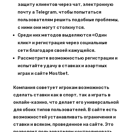
защиту клиентов через чат, электронную
почту а Telegram, чтобы попытаться
пользователям решить подобные проблемы,
с ними они могут столкнутся.
Среди них методов выделяются «Один
клик» и регистрация через социальные
сети благодаря своей кажущейся.
Рассмотрите возможностью регистрации и
испытайте удачу в ставках и азартных
играх и сайте Mostbet.
Компания советует игрокам возможность
сделать ставки как в спорт, так а играть в
онлайн-казино, что делает его универсальной
для обоих типов пользователей. В сайте есть
возможностей устанавливать ограничения и
ставки и всяком, проведенное на сайте. Это
позволяет пользователям контролировать