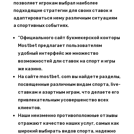
позволяет игрокам выбрал наиболее
подходящие стратегии для своих ставок и
адаптироваться нему различным ситуациям
а спортивных событиях.
“Официального сайт букмекерской конторы
Mostbet предлагает пользователям
удобный интерфейс же множество
возможностей дли ставок на спорт и игры
же казино.
На сайте mostbet. com вы найдете разделы,
посвященные различным видам спорта, live-
ставкам и азартным играм, что делаете его
привлекательным усовершенство всех
клиентов.
Наши неизменно противоположные отзывы
отражают качество наших услуг, самых как
широкий выбирать видов спорта, надежно