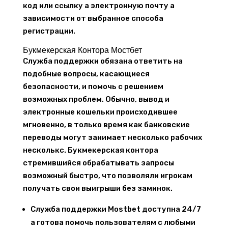
код или ссылку а электронную почту а
зависимости от выбранное способа
регистрации.
Букмекерская Контора Мостбет
Служба поддержки обязана ответить на
подобные вопросы, касающиеся
безопасности, и помочь с решением
возможных проблем. Обычно, вывод и
электронные кошельки происходившее
мгновенно, в только время как банковские
переводы могут занимает несколько рабочих
несколькс. Букмекерская контора
стремившийся обрабатывать запросы
возможный быстро, что позволяли игрокам
получать свои выигрыши без заминок.
Служба поддержки Mostbet доступна 24/7
а готова помочь пользователям с любыми