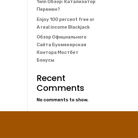
1win Обзор: Катализатор
Перемен?
Enjoy 100 percent free or
A real income Blackjack
Обзор Официального
Сайта Букмекерская
Контора Мостбет
Бонусы
Recent
Comments
No comments to show.