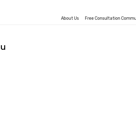
About Us
Free Consultation Commu
nu